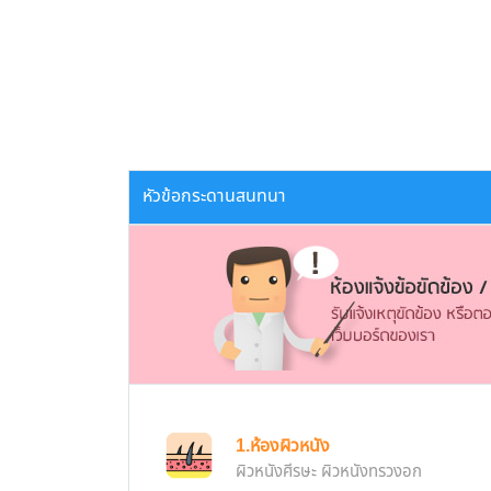
หัวข้อกระดานสนทนา
1.ห้องผิวหนัง
ผิวหนังศีรษะ ผิวหนังทรวงอก